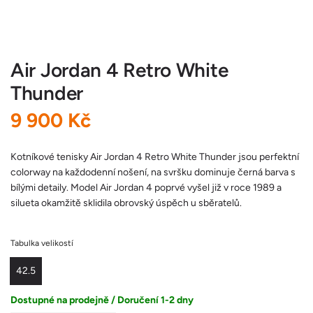
Air Jordan 4 Retro White
Thunder
B
9 900 Kč
ě
Kotníkové tenisky Air Jordan 4 Retro White Thunder jsou perfektní
colorway na každodenní nošení, na svršku dominuje černá barva s
ž
bílými detaily. Model Air Jordan 4 poprvé vyšel již v roce 1989 a
silueta okamžitě sklidila obrovský úspěch u sběratelů.
n
á
Tabulka velikostí
c
42.5
e
Dostupné na prodejně / Doručení 1-2 dny