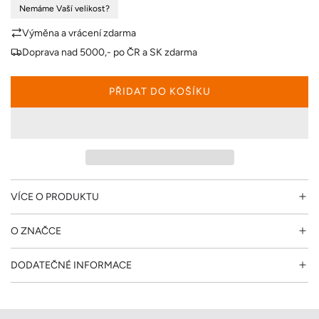
Nemáme Vaší velikost?
n
Výměna a vrácení zdarma
a
Doprava nad 5000,- po ČR a SK zdarma
PŘIDAT DO KOŠÍKU
N
A
Č
Í
T
Á
N
VÍCE O PRODUKTU
Í
.
O ZNAČCE
.
.
DODATEČNÉ INFORMACE