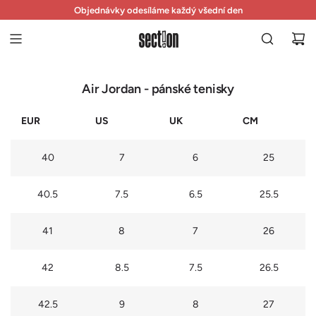
P
Prodejna otevřena každý den od 11 do 19 hodin
Objednávky odesíláme každý všední den
Vrácení zboží do 14 dnů zdarma
Ř
E
J
Í
T
Air Jordan - pánské tenisky
N
A
EUR
US
UK
CM
O
B
40
7
6
25
S
A
H
40.5
7.5
6.5
25.5
41
8
7
26
42
8.5
7.5
26.5
42.5
9
8
27