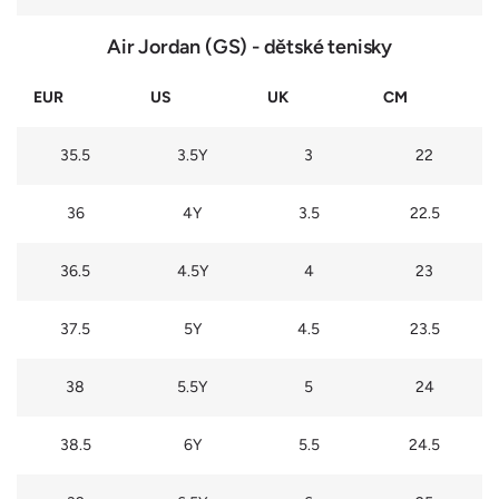
Air Jordan (GS) - dětské tenisky
EUR
US
UK
CM
35.5
3.5Y
3
22
36
4Y
3.5
22.5
36.5
4.5Y
4
23
37.5
5Y
4.5
23.5
38
5.5Y
5
24
38.5
6Y
5.5
24.5