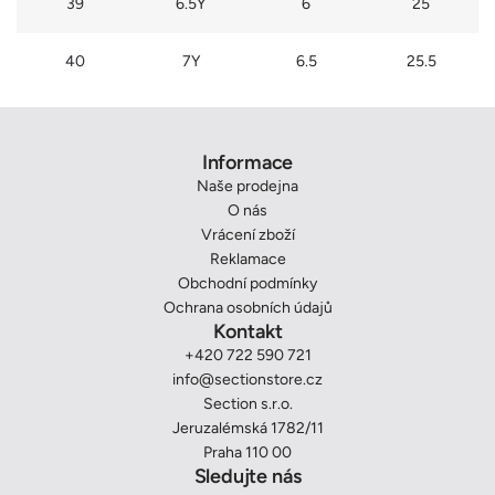
39
6.5Y
6
25
40
7Y
6.5
25.5
Informace
Naše prodejna
O nás
Vrácení zboží
Reklamace
Obchodní podmínky
Ochrana osobních údajů
Kontakt
+420 722 590 721
info@sectionstore.cz
Section s.r.o.
Jeruzalémská 1782/11
Praha 110 00
Sledujte nás