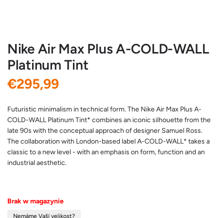
Nike Air Max Plus A-COLD-WALL
Platinum Tint
C
€295,99
e
Futuristic minimalism in technical form. The Nike Air Max Plus A-
COLD-WALL Platinum Tint* combines an iconic silhouette from the
n
late 90s with the conceptual approach of designer Samuel Ross.
The collaboration with London-based label A-COLD-WALL* takes a
a
classic to a new level - with an emphasis on form, function and an
industrial aesthetic.
r
e
Brak w magazynie
g
Nemáme Vaší velikost?