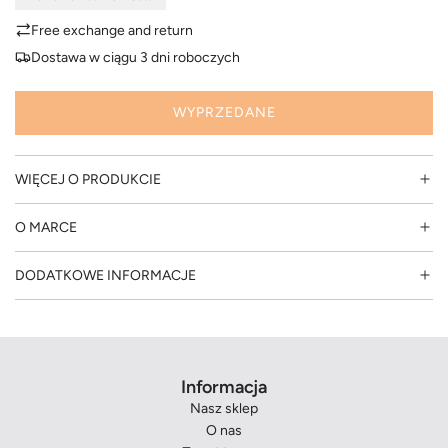
u
Free exchange and return
Dostawa w ciągu 3 dni roboczych
l
a
WYPRZEDANE
Ł
A
r
D
WIĘCEJ O PRODUKCIE
O
n
W
O MARCE
A
a
N
DODATKOWE INFORMACJE
I
E
.
.
.
Informacja
Nasz sklep
O nas