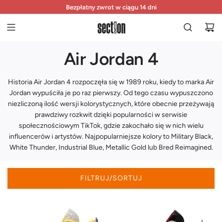
P
Prezent nie pasuje? Bezpłatny zwrot i wymiana do 1/10
Zamówienia wysyłamy w ciągu 24 godzin
Bezpłatny zwrot w ciągu 14 dni
R
Z
E
J
Air Jordan 4
D
Ź
D
Historia Air Jordan 4 rozpoczęła się w 1989 roku, kiedy to marka Air
O
Jordan wypuściła je po raz pierwszy. Od tego czasu wypuszczono
T
niezliczoną ilość wersji kolorystycznych, które obecnie przeżywają
R
prawdziwy rozkwit dzięki popularności w serwisie
E
społecznościowym TikTok, gdzie zakochało się w nich wielu
Ś
influencerów i artystów. Najpopularniejsze kolory to
Military Black
,
C
White Thunder
,
Industrial Blue
,
Metallic Gold
lub
Bred Reimagined
.
I
FILTRUJ/SORTUJ