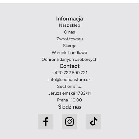
Informacja
Nasz sklep
O nas
Zwrot towaru
Skarga
Warunki handlowe
Ochrona danych osobowych
Contact
+420 722 590 721
info@sectionstore.cz
Section s.r.o.
Jeruzalémská 1782/11
Praha 110 00
Śledź nas