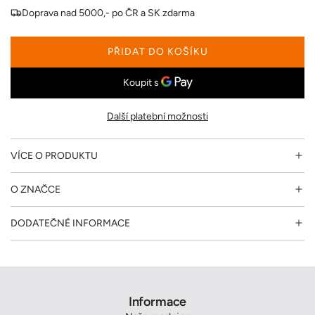
Doprava nad 5000,- po ČR a SK zdarma
a
PŘIDAT DO KOŠÍKU
N
A
Č
Í
Další platební možnosti
T
Á
N
VÍCE O PRODUKTU
Í
.
O ZNAČCE
.
.
DODATEČNÉ INFORMACE
Informace