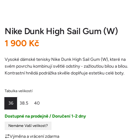
Nike Dunk High Sail Gum (W)
B
1 900 Kč
ě
Vysoké dámské tenisky Nike Dunk High Sail Gum (W), které na
svém povrchu kombinují světlé odstíny - zažloutlou bílou a bílou.
ž
Kontrastní hnědá podrážka skvěle doplňuje estetiku celé boty.
n
Tabulka velikostí
á
36
38.5
40
c
Dostupné na prodejně / Doručení 1-2 dny
e
Nemáme Vaší velikost?
n
Výměna a vrácení zdarma