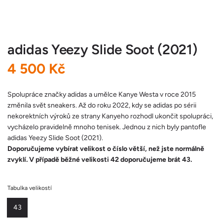
adidas Yeezy Slide Soot (2021)
B
4 500 Kč
ě
Spolupráce značky adidas a umělce Kanye Westa v roce 2015
změnila svět sneakers. Až do roku 2022, kdy se adidas po sérii
ž
nekorektních výroků ze strany Kanyeho rozhodl ukončit spolupráci,
vycházelo pravidelně mnoho tenisek. Jednou z nich byly pantofle
n
adidas Yeezy Slide Soot (2021).
Doporučujeme vybírat velikost o číslo větší, než jste normálně
á
zvyklí. V případě běžné velikosti 42 doporučujeme brát 43.
c
Tabulka velikostí
e
43
n