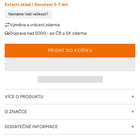
Externí sklad / Doručení 5-7 dní
a
Nemáme Vaší velikost?
Výměna a vrácení zdarma
Doprava nad 5000,- po ČR a SK zdarma
PŘIDAT DO KOŠÍKU
N
A
Č
Í
T
Á
N
VÍCE O PRODUKTU
Í
.
O ZNAČCE
.
.
DODATEČNÉ INFORMACE