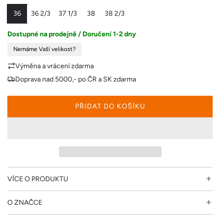
n
36
36 2/3
37 1/3
38
38 2/3
a
Dostupné na prodejně / Doručení 1-2 dny
Nemáme Vaší velikost?
Výměna a vrácení zdarma
Doprava nad 5000,- po ČR a SK zdarma
PŘIDAT DO KOŠÍKU
N
A
Č
Í
T
Á
N
VÍCE O PRODUKTU
Í
.
O ZNAČCE
.
.