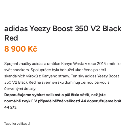
adidas Yeezy Boost 350 V2 Black
Red
B
8 900 Kč
ě
Spojení značky adidas a umělce Kanye Westa v roce 2015 změnilo
svět sneakers. Spolupráce byla bohužel ukončena po sérii
ž
skandálních výroků z Kanyeho strany. Tenisky adidas Yeezy Boost
350 V2 Black Red na svém svršku dominují černou barvou s
n
červenými detaily.
Doporučujeme vybírat velikost o půl čísla větší, než jste
á
normálně zvyklí. V případě běžné velikosti 44 doporučujeme brát
44 2/3.
c
e
Tabulka velikostí