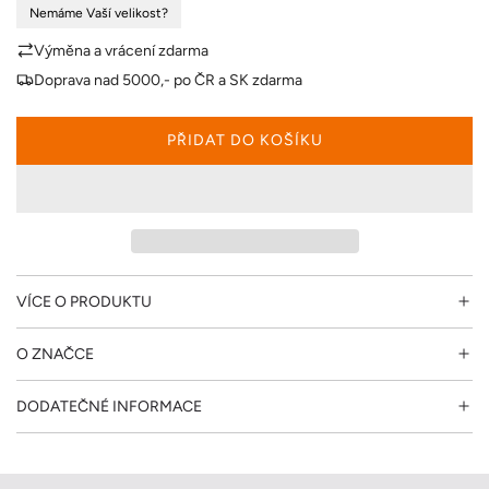
Nemáme Vaší velikost?
n
Výměna a vrácení zdarma
a
Doprava nad 5000,- po ČR a SK zdarma
PŘIDAT DO KOŠÍKU
N
A
Č
Í
T
Á
N
VÍCE O PRODUKTU
Í
.
O ZNAČCE
.
.
DODATEČNÉ INFORMACE