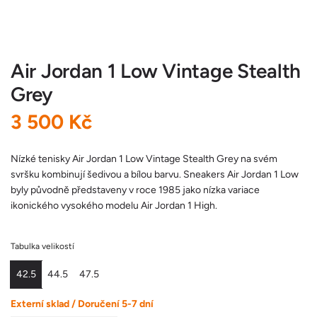
Air Jordan 1 Low Vintage Stealth
Grey
B
3 500 Kč
ě
Nízké tenisky Air Jordan 1 Low Vintage Stealth Grey na svém
svršku kombinují šedivou a bílou barvu. Sneakers Air Jordan 1 Low
ž
byly původně představeny v roce 1985 jako nízka variace
ikonického vysokého modelu Air Jordan 1 High.
n
á
Tabulka velikostí
c
42.5
44.5
47.5
e
Externí sklad / Doručení 5-7 dní